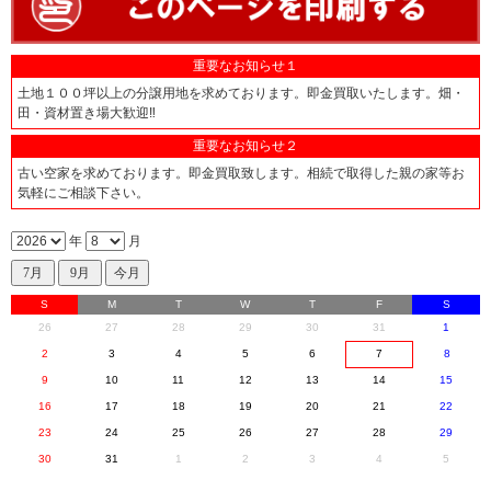
重要なお知らせ１
土地１００坪以上の分譲用地を求めております。即金買取いたします。畑・
田・資材置き場大歓迎‼
重要なお知らせ２
古い空家を求めております。即金買取致します。相続で取得した親の家等お
気軽にご相談下さい。
年
月
S
M
T
W
T
F
S
26
27
28
29
30
31
1
2
3
4
5
6
7
8
9
10
11
12
13
14
15
16
17
18
19
20
21
22
23
24
25
26
27
28
29
30
31
1
2
3
4
5