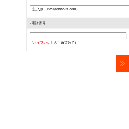
（記入例：info＠ohno-re.com）
電話番号
（
ハイフンなし
の半角英数で）