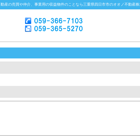
不動産の売買や仲介、事業用の収益物件のことなら三重県四日市市のオオノ不動産株