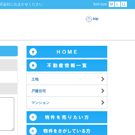
式会社におまかせください
font size
Ｍ
Ｌ
LL
top
土地
戸建住宅
マンション