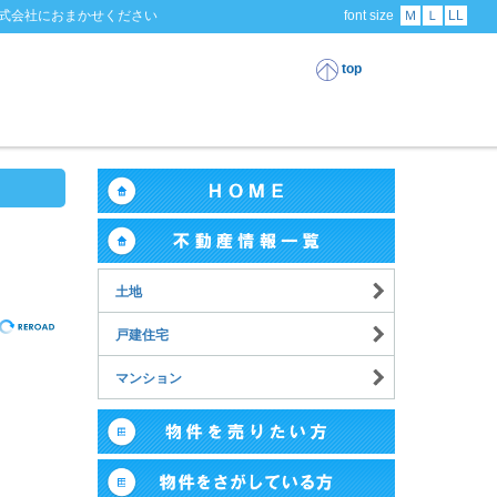
式会社におまかせください
font size
Ｍ
Ｌ
LL
top
土地
戸建住宅
マンション