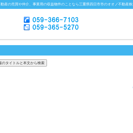
不動産の売買や仲介、事業用の収益物件のことなら三重県四日市市のオオノ不動産株