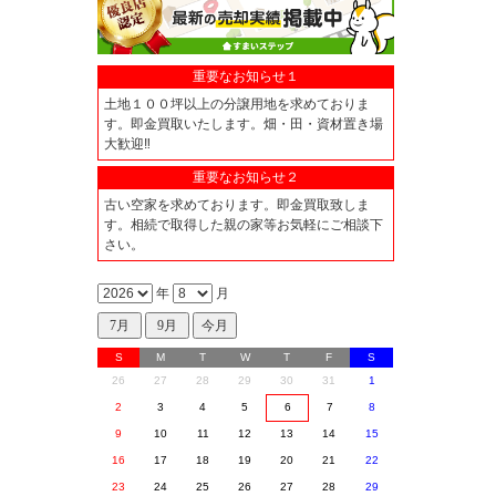
重要なお知らせ１
土地１００坪以上の分譲用地を求めておりま
す。即金買取いたします。畑・田・資材置き場
大歓迎‼
重要なお知らせ２
古い空家を求めております。即金買取致しま
す。相続で取得した親の家等お気軽にご相談下
さい。
年
月
S
M
T
W
T
F
S
26
27
28
29
30
31
1
2
3
4
5
6
7
8
9
10
11
12
13
14
15
16
17
18
19
20
21
22
23
24
25
26
27
28
29