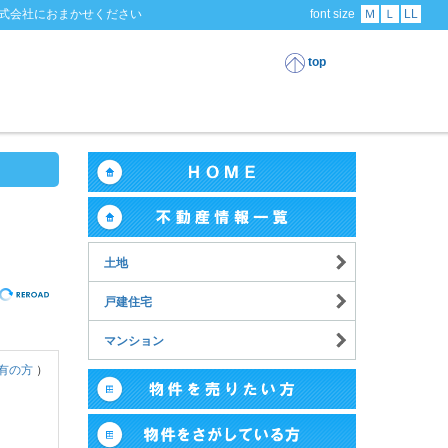
式会社におまかせください
font size
Ｍ
Ｌ
LL
top
土地
戸建住宅
マンション
有の方
）