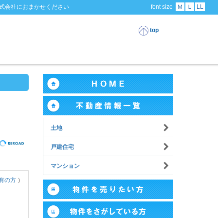
式会社におまかせください
font size
Ｍ
Ｌ
LL
top
土地
戸建住宅
マンション
有の方
）