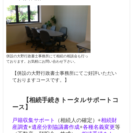
併設の大野行政書士事務所にて相続の相談会も行っ
ております。お気軽にお問い合わせ下さい。
【併設の大野行政書士事務所にてご好評いただい
ておりますコースです。】
【相続手続きトータルサポートコ
ース】
戸籍収集サポート
（相続人の確定）+
相続財
産調査
+
遺産分割協議書作成
+
各種名義変更
等