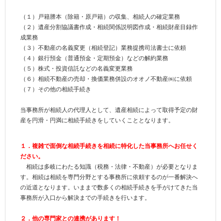
（１）戸籍謄本（除籍・原戸籍）の収集、相続人の確定業務
（２）遺産分割協議書作成・相続関係説明図作成・相続財産目録作
成業務
（３）不動産の名義変更（相続登記）業務提携司法書士に依頼
（４）銀行預金（普通預金・定期預金）などの解約業務
（５）株式・投資信託などの名義変更業務
（６）相続不動産の売却・換価業務併設のオオノ不動産㈱に依頼
（７）その他の相続手続き
当事務所が相続人の代理人として、遺産相続によって取得予定の財
産を円滑・円満に相続手続きをしていくこととなります。
１．複雑で面倒な相続手続きを相続に特化した当事務所へお任せく
ださい。
相続は多岐にわたる知識（税務・法律・不動産）が必要となりま
す。相続は相続を専門分野とする事務所に依頼するのが一番解決へ
の近道となります。いままで数多くの相続手続きを手がけてきた当
事務所が入口から解決までの手続きを行います。
２．他の専門家との連携があります！