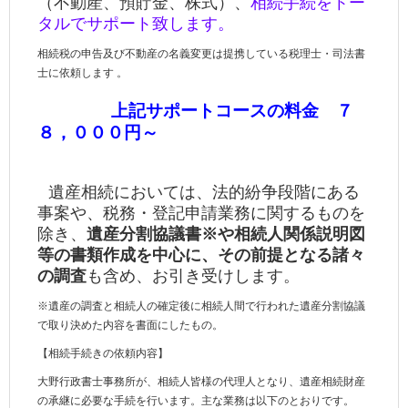
（不動産、預貯金、株式）、
相続手続をトー
タルでサポート致します。
相続税の申告及び
不動産の名義変更は提携している税理士・司法書
士に依頼します 。
上記サポートコースの料金 ７
８，０００円～
遺産相続においては、法的紛争段階にある
事案や、税務・登記申請業務に関するものを
除き、
遺産分割協議書※や相続人関係説明図
等の書類作成を中心に、その前提となる諸々
の調査
も含め、お引き受けします。
※遺産の調査と相続人の確定後に相続人間で行われた遺産分割協議
で取り決めた内容を書面にしたもの。
【相続手続きの依頼内容】
大野行政書士事務所が、相続人皆様の代理人となり、遺産相続財産
の承継に必要な手続を行います。主な業務は以下のとおりです。