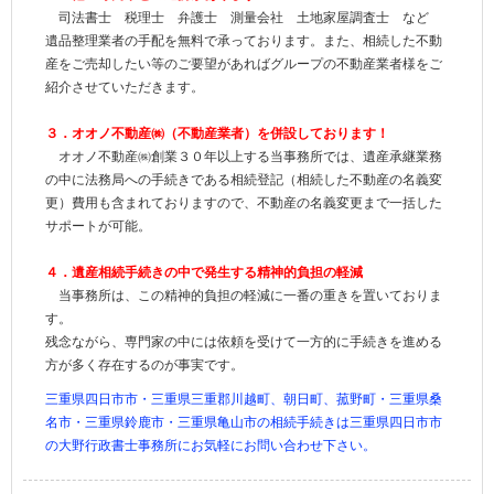
司法書士 税理士 弁護士 測量会社 土地家屋調査士 など
遺品整理業者の手配を無料で承っております。また、相続した不動
産をご売却したい等のご要望があればグループの不動産業者様をご
紹介させていただきます。
３．オオノ不動産㈱（不動産業者）を併設しております！
オオノ不動産㈱創業３０年以上する当事務所では、遺産承継業務
の中に法務局への手続きである相続登記（相続した不動産の名義変
更）費用も含まれておりますので、不動産の名義変更まで一括した
サポートが可能。
４．遺産相続手続きの中で発生する精神的負担の軽減
当事務所は、この
精神的負担の軽減
に一番の重きを置いておりま
す。
残念ながら、専門家の中には依頼を受けて一方的に手続きを進める
方が多く存在するのが事実です。
三重県四日市市・三重県三重郡川越町、朝日町、菰野町・三重県桑
名市・三重県鈴鹿市・三重県亀山市の相続手続きは三重県四日市市
の大野行政書士事務所にお気軽にお問い合わせ下さい。