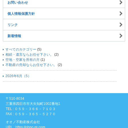
お問い合わせ
個人情報保護方針
リンク
新着情報
すべてのカテゴリー
(5)
相続・遺言ならお任せ下さい。
(2)
空地・空家を所有の方
(1)
不動産の売却ならお任せ下さい。
(2)
2026年6月（5）
〒510-8034
三重県四日市市大矢知町1002番地1
TEL : ０５９－３６６－７１０３
FAX : ０５９－３６５－５２７０
オオノ不動産株式会社
URL : https://ohno-re.com