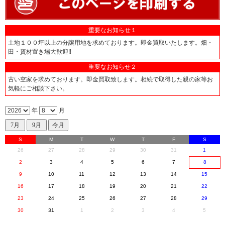
重要なお知らせ１
土地１００坪以上の分譲用地を求めております。即金買取いたします。畑・
田・資材置き場大歓迎‼
重要なお知らせ２
古い空家を求めております。即金買取致します。相続で取得した親の家等お
気軽にご相談下さい。
年
月
S
M
T
W
T
F
S
26
27
28
29
30
31
1
2
3
4
5
6
7
8
9
10
11
12
13
14
15
16
17
18
19
20
21
22
23
24
25
26
27
28
29
30
31
1
2
3
4
5