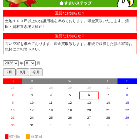
重要なお知らせ１
土地１００坪以上の分譲用地を求めております。即金買取いたします。畑・
田・資材置き場大歓迎‼
重要なお知らせ２
古い空家を求めております。即金買取致します。相続で取得した親の家等お
気軽にご相談下さい。
年
月
S
M
T
W
T
F
S
26
27
28
29
30
31
1
2
3
4
5
6
7
8
9
10
11
12
13
14
15
16
17
18
19
20
21
22
23
24
25
26
27
28
29
30
31
1
2
3
4
5
休
特別日
休
休業日