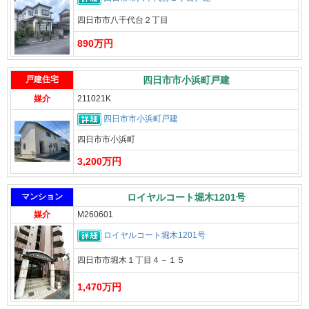
四日市市八千代台２丁目
890万円
戸建住宅
四日市市小浜町戸建
媒介
211021K
四日市市小浜町戸建
四日市市小浜町
3,200万円
マンション
ロイヤルコート堀木1201号
媒介
M260601
ロイヤルコート堀木1201号
四日市市堀木１丁目４－１５
1,470万円