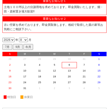
重要なお知らせ１
土地１００坪以上の分譲用地を求めております。即金買取いたします。畑・
田・資材置き場大歓迎‼
重要なお知らせ２
古い空家を求めております。即金買取致します。相続で取得した親の家等お
気軽にご相談下さい。
年
月
S
M
T
W
T
F
S
26
27
28
29
30
31
1
2
3
4
5
6
7
8
9
10
11
12
13
14
15
16
17
18
19
20
21
22
23
24
25
26
27
28
29
30
31
1
2
3
4
5
休
特別日
休
休業日